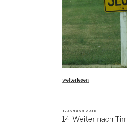
„15.
weiterlesen
Oamaru“
VERÖFFENTLICHT
1. JANUAR 2018
AM
14. Weiter nach Ti