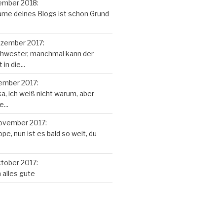
ember 2018
:
 Name deines Blogs ist schon Grund
ezember 2017
:
chwester, manchmal kann der
in die...
ember 2017
:
ka, ich weiß nicht warum, aber
...
November 2017
:
pe, nun ist es bald so weit, du
ktober 2017
:
alles gute