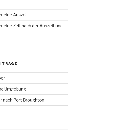
 meine Auszeit
meine Zeit nach der Auszeit und
EITRÄGE
bor
und Umgebung
r nach Port Broughton