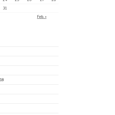
31
Feb. »
18