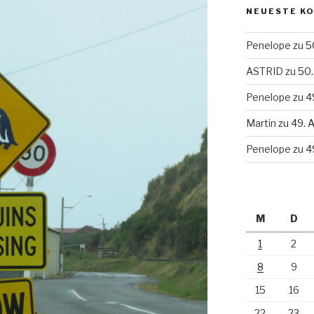
NEUESTE K
Penelope
zu
5
ASTRID
zu
50.
Penelope
zu
4
Martin
zu
49. 
Penelope
zu
4
M
D
1
2
8
9
15
16
22
23