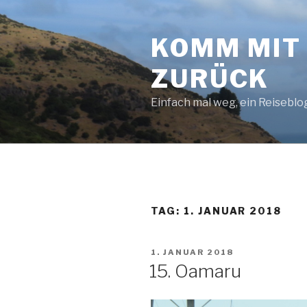
Zum
Inhalt
KOMM MIT 
springen
ZURÜCK
Einfach mal weg, ein Reiseblo
TAG:
1. JANUAR 2018
VERÖFFENTLICHT
1. JANUAR 2018
AM
15. Oamaru