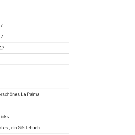
17
17
17
erschönes La Palma
Links
antes , ein Gästebuch