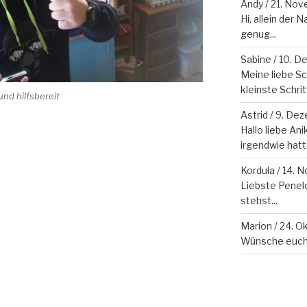
Andy
/
21. Nov
Hi, allein der
genug...
Sabine
/
10. D
Meine liebe S
kleinste Schritt 
nd hilfsbereit
Astrid
/
9. Dez
Hallo liebe Ani
irgendwie hatte
Kordula
/
14. 
Liebste Penelo
stehst...
Marion
/
24. O
Wünsche euch 