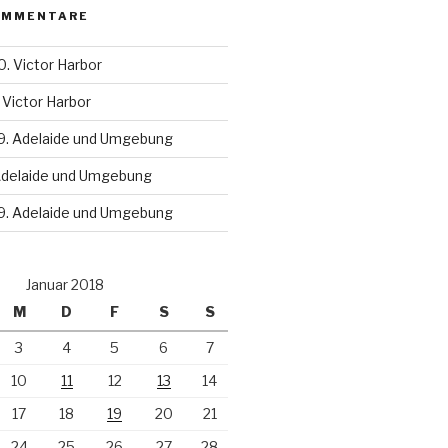
OMMENTARE
0. Victor Harbor
 Victor Harbor
9. Adelaide und Umgebung
Adelaide und Umgebung
9. Adelaide und Umgebung
Januar 2018
M
D
F
S
S
3
4
5
6
7
10
11
12
13
14
17
18
19
20
21
24
25
26
27
28