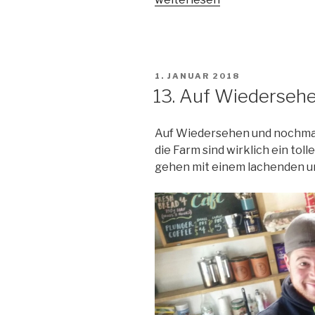
Weiter
nach
Timaru“
VERÖFFENTLICHT
1. JANUAR 2018
AM
13. Auf Wiederseh
Auf Wiedersehen und nochmal 
die Farm sind wirklich ein toll
gehen mit einem lachenden 