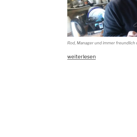
Rod, Manager und immer freundlich u
„13.
weiterlesen
Auf
Wiedersehen
Onuku
Farm“