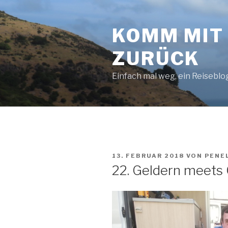
Zum
Inhalt
KOMM MIT 
springen
ZURÜCK
Einfach mal weg, ein Reiseblo
VERÖFFENTLICHT
13. FEBRUAR 2018
VON
PENE
AM
22. Geldern meets