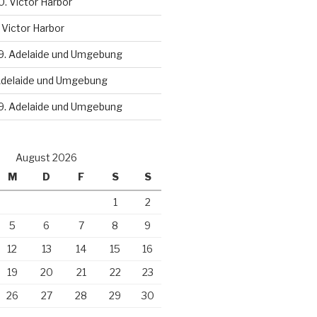
0. Victor Harbor
 Victor Harbor
9. Adelaide und Umgebung
Adelaide und Umgebung
9. Adelaide und Umgebung
August 2026
M
D
F
S
S
1
2
5
6
7
8
9
12
13
14
15
16
19
20
21
22
23
26
27
28
29
30