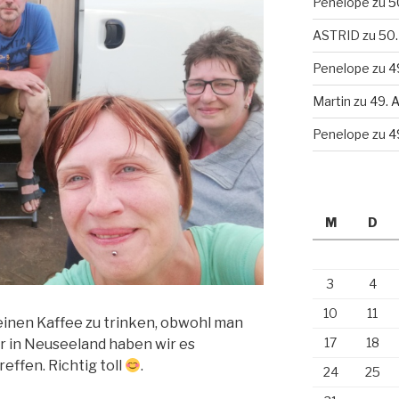
Penelope
zu
5
ASTRID
zu
50.
Penelope
zu
4
Martin
zu
49. 
Penelope
zu
4
M
D
3
4
10
11
einen Kaffee zu trinken, obwohl man
17
18
r in Neuseeland haben wir es
reffen. Richtig toll
.
24
25