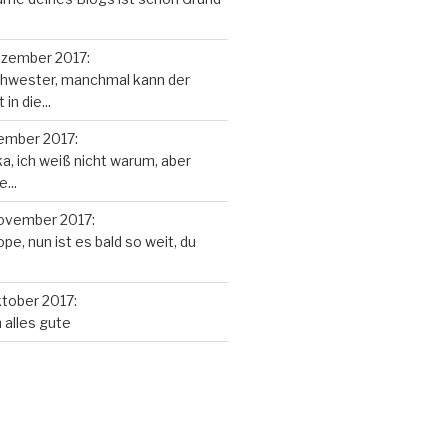
ezember 2017
:
chwester, manchmal kann der
in die...
ember 2017
:
ka, ich weiß nicht warum, aber
...
November 2017
:
pe, nun ist es bald so weit, du
ktober 2017
:
alles gute