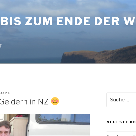
BIS ZUM ENDE DER 
g
LOPE
Suche
 Geldern in NZ
nach:
NEUESTE K