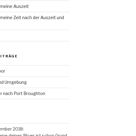
 meine Auszeit
meine Zeit nach der Auszeit und
EITRÄGE
bor
und Umgebung
r nach Port Broughton
ember 2018
:
 Name deines Blogs ist schon Grund