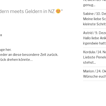
genug...
ldern meets Geldern in NZ
“
Sabine
/
10. D
Meine liebe S
kleinste Schritt 
Astrid
/
9. Dez
HR
Hallo liebe Ani
irgendwie hatte
age her.
Kordula
/
14. 
eder an diese besondere Zeit zurück.
Liebste Penelo
urück drehen könnte…
stehst...
Marion
/
24. O
Wünsche euch 