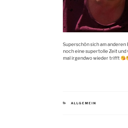
Superschön sich am anderen E
noch eine supertolle Zeit und
mal irgendwo wieder trifft
KATEGORIEN
ALLGEMEIN