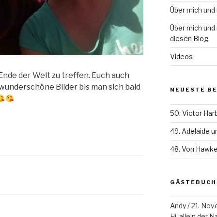
Über mich und
Über mich und 
diesen Blog
Videos
nde der Welt zu treffen. Euch auch
 wunderschöne Bilder bis man sich bald
NEUESTE B
50. Victor Har
49. Adelaide 
48. Von Hawke
GÄSTEBUCH
Andy
/
21. Nov
Hi, allein der