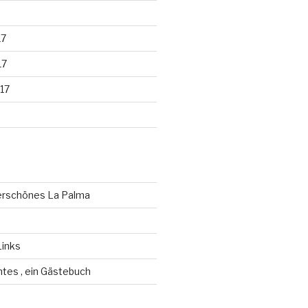
17
17
17
erschönes La Palma
Links
antes , ein Gästebuch