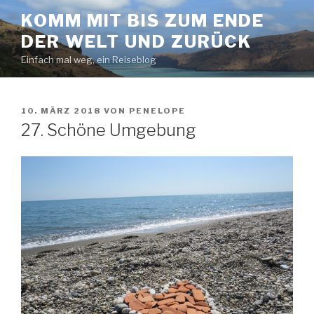
Zum
KOMM MIT BIS ZUM ENDE
Inhalt
DER WELT UND ZURÜCK
springen
Einfach mal weg, ein Reiseblog
VERÖFFENTLICHT
10. MÄRZ 2018
VON
PENELOPE
AM
27. Schöne Umgebung