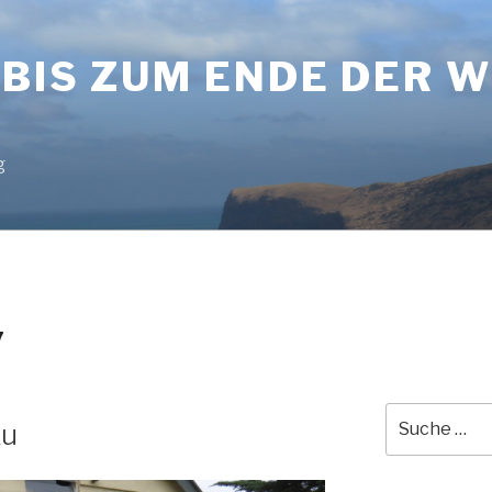
BIS ZUM ENDE DER 
g
7
Suche
ku
nach: