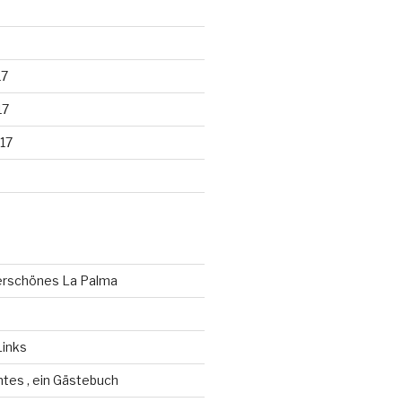
17
17
17
erschönes La Palma
Links
antes , ein Gästebuch