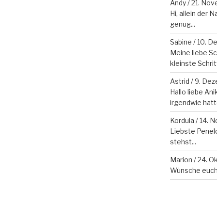
Andy
/
21. Nov
Hi, allein der
genug...
Sabine
/
10. D
Meine liebe S
kleinste Schritt 
Astrid
/
9. Dez
Hallo liebe Ani
irgendwie hatte
Kordula
/
14. 
Liebste Penelo
stehst...
Marion
/
24. O
Wünsche euch 