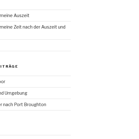
 meine Auszeit
meine Zeit nach der Auszeit und
EITRÄGE
bor
und Umgebung
r nach Port Broughton