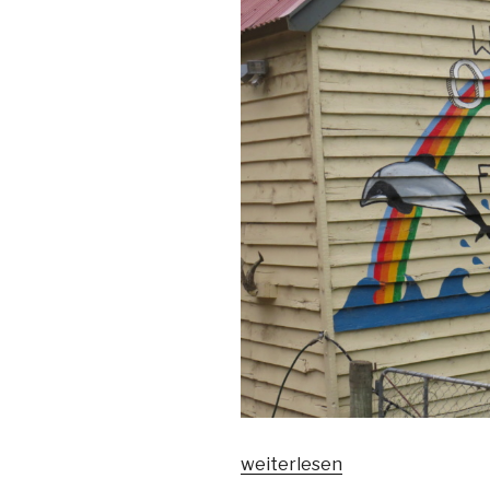
„7.Welcome
weiterlesen