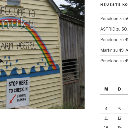
NEUESTE K
Penelope
zu
5
ASTRID
zu
50.
Penelope
zu
4
Martin
zu
49. 
Penelope
zu
4
M
D
4
5
11
12
18
19