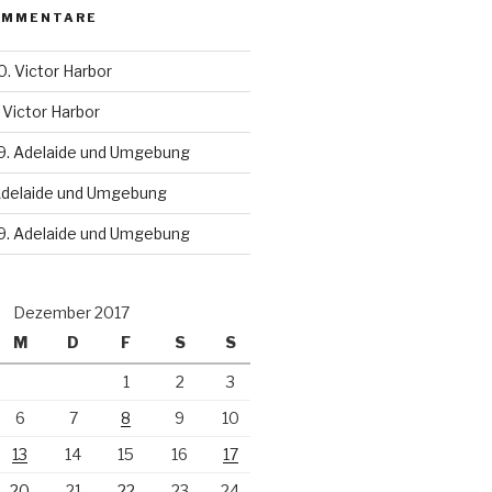
OMMENTARE
0. Victor Harbor
 Victor Harbor
9. Adelaide und Umgebung
Adelaide und Umgebung
9. Adelaide und Umgebung
Dezember 2017
M
D
F
S
S
1
2
3
6
7
8
9
10
13
14
15
16
17
20
21
22
23
24