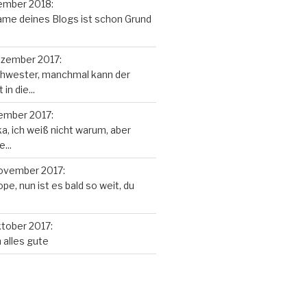
ember 2018
:
 Name deines Blogs ist schon Grund
ezember 2017
:
chwester, manchmal kann der
in die...
ember 2017
:
ka, ich weiß nicht warum, aber
...
November 2017
:
pe, nun ist es bald so weit, du
ktober 2017
:
alles gute